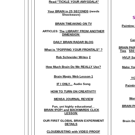
Read "TICKLE YOUR AMYGDALA"
Your BRAIN in 25 SECONDS
(needs
Shockwave)
S
BRAIN TWEAKING ON TV
Painting
ARTICLES:
The LIBRARY FROM ANOTHER
DIMENSION
Car
DAILY BRAIN RADAR BLOG
BRAIN PAI
What is "POPPING YOUR FRONTALS" ?
Tips
$50
Rob Schneider Writes
2
HVLP Sp
How Much Brain Do We REALLY Use?
Make Yo
Brain Magic Web Lesson 1
YO
IF I ONLY...
Audio Song
Painti
HOW TO TURN ON CREATIVITY
Wor
MENSA JOURNAL REVIEW
BRAIN P
Fun, yet highly educational..
.
BRAIN !POP! and BACKWARDS CLICK
LESSON
OUR FIRST
GLOBAL
BRAIN EXPERIMENT
Brain D
DETAILS
CLOUDBUSTING with VIDEO PROOF