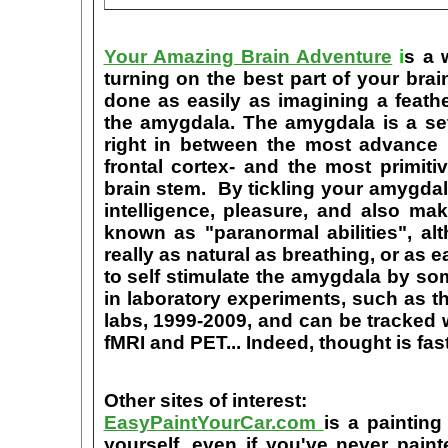
Your Amazing Brain Adventure
i
s a 
turning on the best part of your brai
done as easily as imagining a feath
the amygdala. The amygdala is a set 
right in between the most advance p
frontal cortex- and the most primiti
brain stem. By tickling your amygdala
intelligence, pleasure, and also m
known as "paranormal abilities", a
really as natural as breathing, or as 
to self stimulate the amygdala by s
in laboratory experiments, such as t
labs, 1999-2009, and can be tracked
fMRI and PET... Indeed, thought is fast
Other sites of interest:
EasyPaintYourCar.com
is a painting
yourself, even if you've never paint