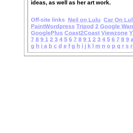
ideas, as well as her art work.
Off-site links
Neil on Lulu
Car On Lu
PaintWordpress
Tripod
2
Google Wa
GooglePlus
Coast2Coast
Viewzone
Y
7
8
9
1
2
3
4
5
6
7
8
9
1
2
3
4
5
6
7
8
9
g
h
i
a
b
c
d
e
f
g
h
i
j
k
l
m
n
o
p
q
r
s
r