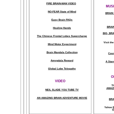
FIRE BRAIN-MAN VIDEO
MUSI
NO-FEAR State of Mind
BRAIN 
Easy Brain FAQs
BRAI
Healing Hands
BIG, BR
The Chinese Frontal Lobes Supercharge
Visit t
Mind Motor Experiment
Brain Mandala Collection
Cosm
Amygdala Reward
A Star
Global Lobe Telepathy
O
VIDEO
T
A
MAZ
NEIL SLADE YOU TUBE TV
AN AMAZING BRAIN ADVENTURE MOVIE
BRA
Yahoo
B
T